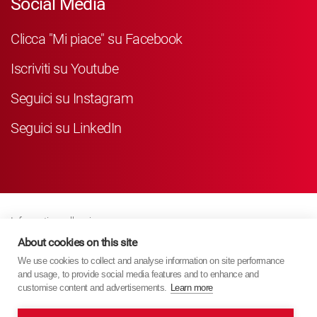
Social Media
Clicca "Mi piace" su Facebook
Iscriviti su Youtube
Seguici su Instagram
Seguici su LinkedIn
Informativa sulla privacy
Business Partner Privacy
About cookies on this site
We use cookies to collect and analyse information on site performance
Politica Sui Cookie
and usage, to provide social media features and to enhance and
Modern Slavery Act Policy
customise content and advertisements.
Learn more
Imprint