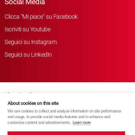
Social Media
Clicca "Mi piace" su Facebook
Iscriviti su Youtube
Seguici su Instagram
Seguici su LinkedIn
Informativa sulla privacy
Business Partner Privacy
About cookies on this site
We use cookies to collect and analyse information on site performance
Politica Sui Cookie
and usage, to provide social media features and to enhance and
Modern Slavery Act Policy
customise content and advertisements.
Learn more
Imprint