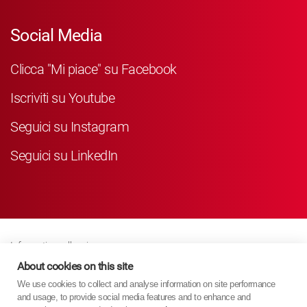
Social Media
Clicca "Mi piace" su Facebook
Iscriviti su Youtube
Seguici su Instagram
Seguici su LinkedIn
Informativa sulla privacy
Business Partner Privacy
About cookies on this site
We use cookies to collect and analyse information on site performance
Politica Sui Cookie
and usage, to provide social media features and to enhance and
Modern Slavery Act Policy