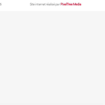
6
Site internet réalisé par
PixelTree Media