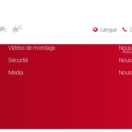
Plus d’informations
Rés
Langue
A Propos de KYB
Nous 
Vidéos de montage
Nous 
Accu
Sécurité
Nous 
Media
Nous 