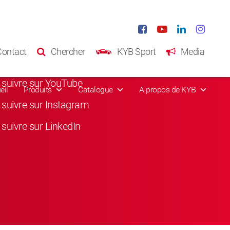
eaux sociaux
Contact
Chercher
KYB Sport
Media
suivre sur Facebook
suivre sur YouTube
eil
Produits
Catalogue
A propos de KYB
suivre sur Instagram
suivre sur LinkedIn