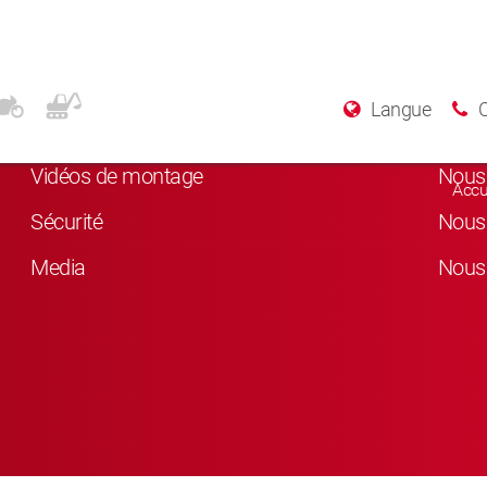
Plus d’informations
Rés
Langue
A Propos de KYB
Nous 
Vidéos de montage
Nous 
Accu
Sécurité
Nous 
Media
Nous 