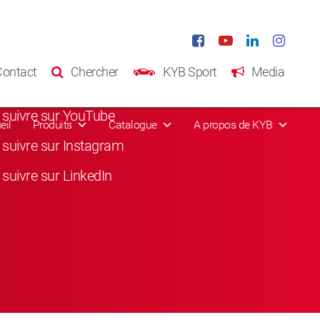
eaux sociaux
Contact
Chercher
KYB Sport
Media
suivre sur Facebook
suivre sur YouTube
eil
Produits
Catalogue
A propos de KYB
suivre sur Instagram
suivre sur LinkedIn