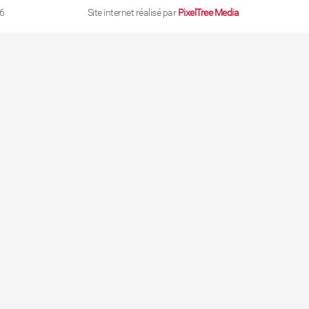
6
Site internet réalisé par
PixelTree Media