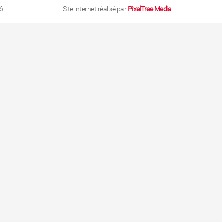
6
Site internet réalisé par
PixelTree Media