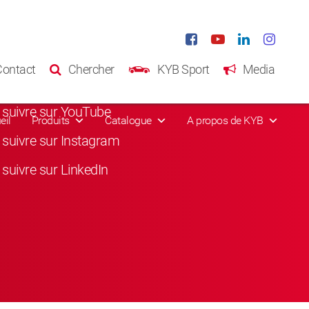
eaux sociaux
Contact
Chercher
KYB Sport
Media
suivre sur Facebook
suivre sur YouTube
eil
Produits
Catalogue
A propos de KYB
suivre sur Instagram
suivre sur LinkedIn