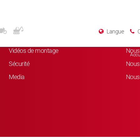
Plus d’informations
Rés
Langue
A Propos de KYB
Nous 
Vidéos de montage
Nous 
Accu
Sécurité
Nous 
Media
Nous 