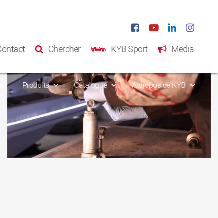
Contact
Chercher
KYB Sport
Media
eil
Produits
Catalogue
A propos de KYB