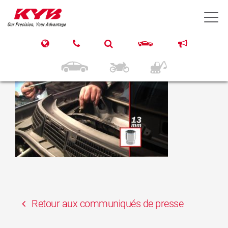
15 mars 2017
T
KYB NISSAN Qashqai
Front
Retour aux communiqués de presse