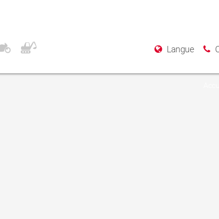
T Logan I, Sandero
Langue
Accu