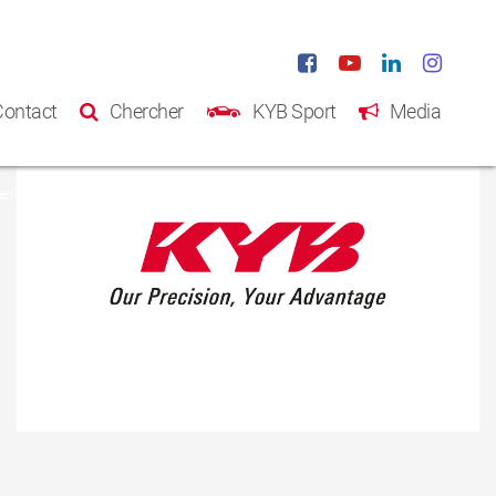
Contact
Chercher
KYB Sport
Media
eil
Produits
Catalogue
A propos de KYB