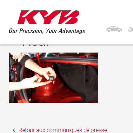
27 mars 2017
KYB DACIA / RENAUL
– Rear
Retour aux communiqués de presse