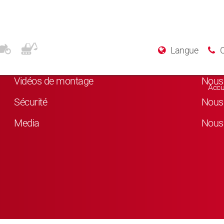
Plus d’informations
Rés
Langue
A Propos de KYB
Nous 
Vidéos de montage
Nous 
Accu
Sécurité
Nous 
Media
Nous 