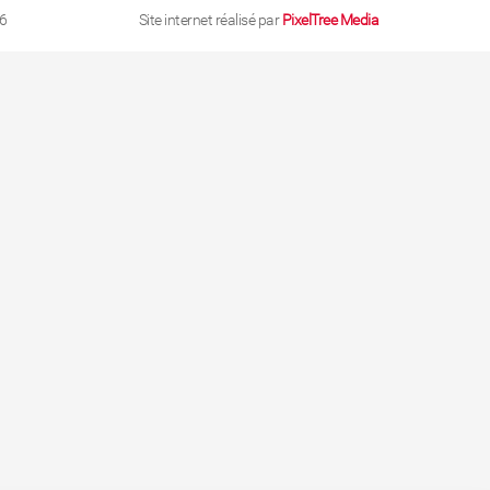
6
Site internet réalisé par
PixelTree Media