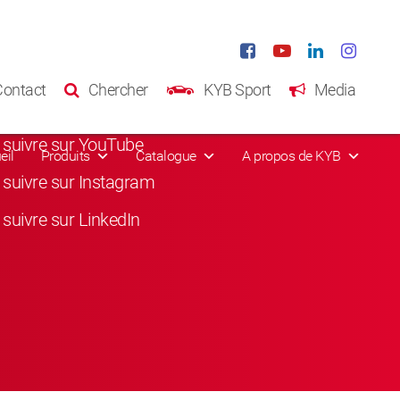
eaux sociaux
Contact
Chercher
KYB Sport
Media
suivre sur Facebook
suivre sur YouTube
eil
Produits
Catalogue
A propos de KYB
suivre sur Instagram
suivre sur LinkedIn