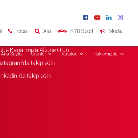
al Media
l
İrtibat
Ara
KYB Sport
Media
Facebook'da Beğenin
ube Kanalımıza Abone Olun
Ana Sayfa
Ürünler
Katalog
Hakkımızda
Instagram’da takip edin
inkedin ‘de takip edin