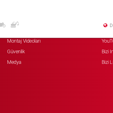
Daha Fazla Bilgi
Soci
Di
KYB Hakkında
Bizi 
Montaj Videoları
YouT
Güvenlik
Bizi 
Medya
Bizi L