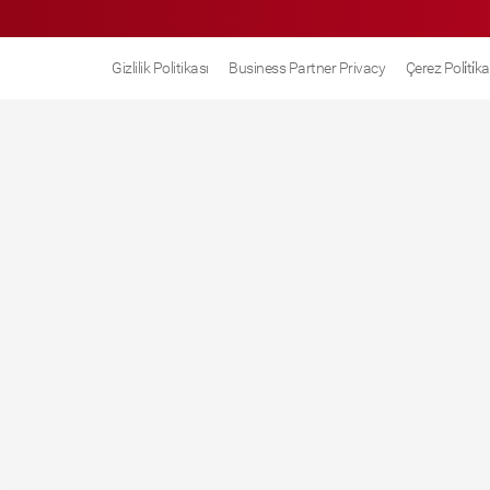
Gizlilik Politikası
Business Partner Privacy
Çerez Poli̇ti̇ka