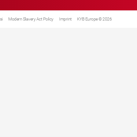
si
Modern Slavery Act Policy
Imprint
KYB Europe © 2026