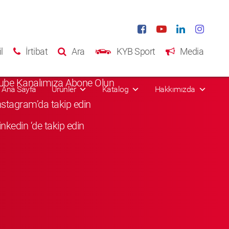
al Media
l
İrtibat
Ara
KYB Sport
Media
Facebook'da Beğenin
ube Kanalımıza Abone Olun
Ana Sayfa
Ürünler
Katalog
Hakkımızda
Instagram’da takip edin
inkedin ‘de takip edin