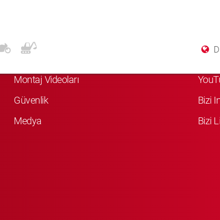
Daha Fazla Bilgi
Soci
Di
KYB Hakkında
Bizi 
Montaj Videoları
YouT
Güvenlik
Bizi 
Medya
Bizi L