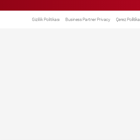
Gizlilik Politikası
Business Partner Privacy
Çerez Poli̇ti̇ka