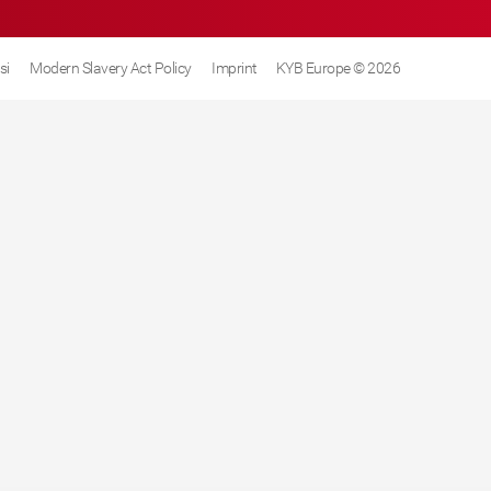
si
Modern Slavery Act Policy
Imprint
KYB Europe © 2026