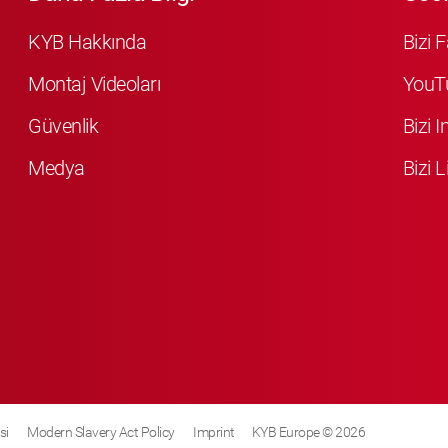
KYB Hakkında
Bizi 
Montaj Videoları
YouT
Güvenlik
Bizi 
Medya
Bizi L
si
Modern Slavery Act Policy
Imprint
KYB Europe © 2026