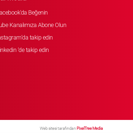
Facebook'da Beğenin
ube Kanalımıza Abone Olun
Instagram’da takip edin
inkedin ‘de takip edin
Web sitesi tarafından
PixelTree Media