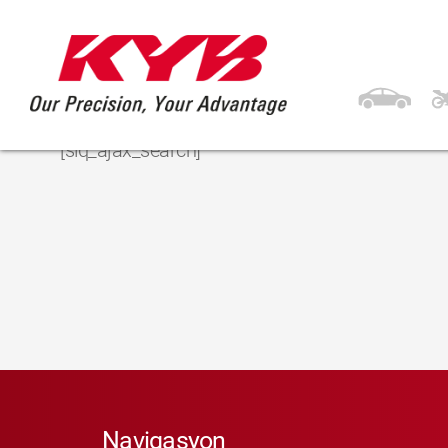
[siq_ajax_search]
Navigasyon