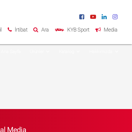
l
İrtibat
Ara
KYB Sport
Media
Ana Sayfa
Ürünler
Katalog
Hakkımızda
al Media