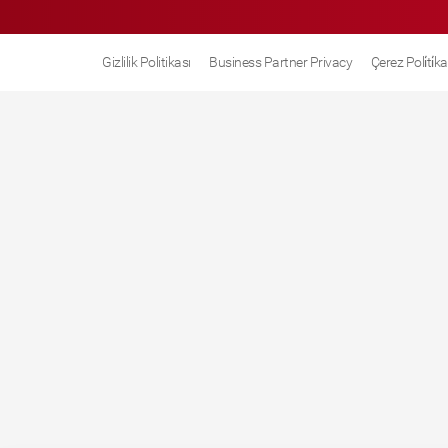
Gizlilik Politikası
Business Partner Privacy
Çerez Poli̇ti̇ka