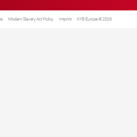
si
Modern Slavery Act Policy
Imprint
KYB Europe © 2026