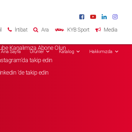
al Media
l
İrtibat
Ara
KYB Sport
Media
Facebook'da Beğenin
ube Kanalımıza Abone Olun
Ana Sayfa
Ürünler
Katalog
Hakkımızda
Instagram’da takip edin
inkedin ‘de takip edin