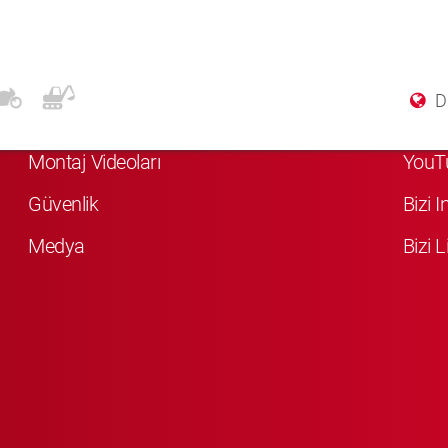
Daha Fazla Bilgi
Soci
Di
KYB Hakkında
Bizi 
Montaj Videoları
YouT
Güvenlik
Bizi 
Medya
Bizi L