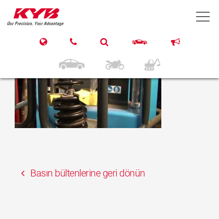
15 Mart 2017
T
KYB PEUGEOT 407 Rear
Basın bültenlerine geri dönün