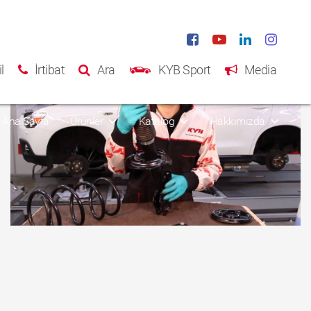
l
İrtibat
Ara
KYB Sport
Media
Ana Sayfa
Ürünler
Katalog
Hakkımızda