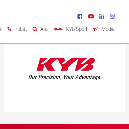
l
İrtibat
Ara
KYB Sport
Media
Ana Sayfa
Ürünler
Katalog
Hakkımızda