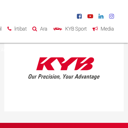
l
İrtibat
Ara
KYB Sport
Media
Ana Sayfa
Ürünler
Katalog
Hakkımızda