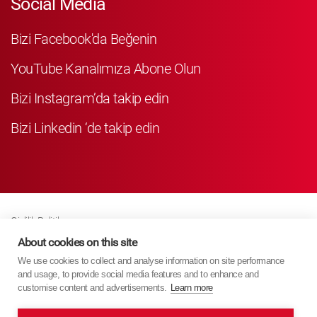
Social Media
Bizi Facebook'da Beğenin
YouTube Kanalımıza Abone Olun
Bizi Instagram’da takip edin
Bizi Linkedin ‘de takip edin
Gizlilik Politikası
Business Partner Privacy
About cookies on this site
We use cookies to collect and analyse information on site performance
Çerez Poli̇ti̇kasi
and usage, to provide social media features and to enhance and
Modern Slavery Act Policy
customise content and advertisements.
Learn more
Imprint