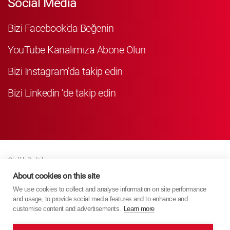
Social Media
Bizi Facebook'da Beğenin
YouTube Kanalımıza Abone Olun
Bizi Instagram’da takip edin
Bizi Linkedin ‘de takip edin
Gizlilik Politikası
Business Partner Privacy
About cookies on this site
We use cookies to collect and analyse information on site performance
Çerez Poli̇ti̇kasi
and usage, to provide social media features and to enhance and
Modern Slavery Act Policy
customise content and advertisements.
Learn more
Imprint