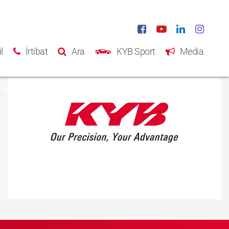
l
İrtibat
Ara
KYB Sport
Media
Ana Sayfa
Ürünler
Katalog
Hakkımızda