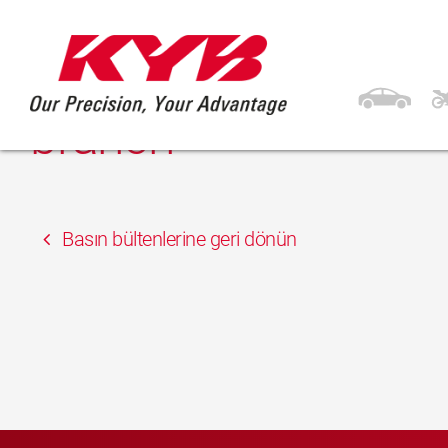
13 Şubat 2018
Spec-avtotechnika-
branch
Basın bültenlerine geri dönün