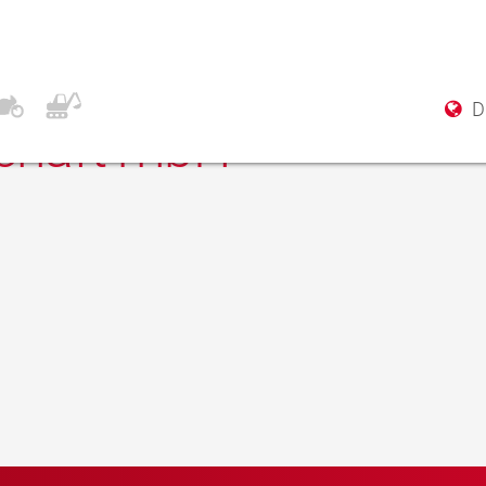
teile
Di
schaft mbH