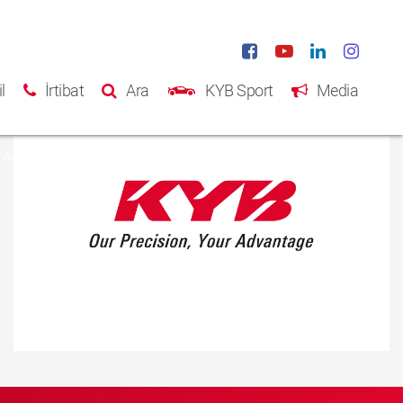
l
İrtibat
Ara
KYB Sport
Media
Ana Sayfa
Ürünler
Katalog
Hakkımızda