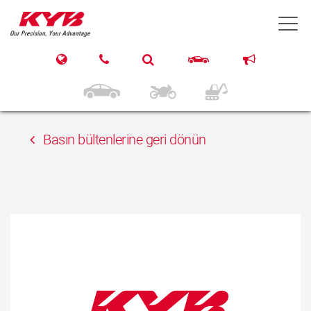
13 Şubat 2018
T
PE firm «Vladislav» –
Vinnytsya branch
Basın bültenlerine geri dönün