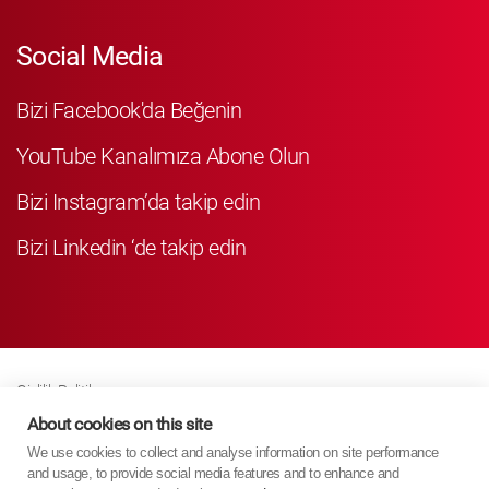
Social Media
Bizi Facebook'da Beğenin
YouTube Kanalımıza Abone Olun
Bizi Instagram’da takip edin
Bizi Linkedin ‘de takip edin
Gizlilik Politikası
Business Partner Privacy
About cookies on this site
We use cookies to collect and analyse information on site performance
Çerez Poli̇ti̇kasi
and usage, to provide social media features and to enhance and
Modern Slavery Act Policy