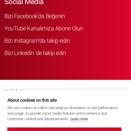
Social Media
Bizi Facebook'da Beğenin
YouTube Kanalımıza Abone Olun
Bizi Instagram’da takip edin
Bizi Linkedin ‘de takip edin
Gizlilik Politikası
Business Partner Privacy
About cookies on this site
We use cookies to collect and analyse information on site performance
Çerez Poli̇ti̇kasi
and usage, to provide social media features and to enhance and
Modern Slavery Act Policy
customise content and advertisements.
Learn more
Imprint