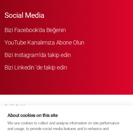
Social Media
Bizi Facebook'da Beğenin
YouTube Kanalımıza Abone Olun
Bizi Instagram’da takip edin
Bizi Linkedin ‘de takip edin
Gizlilik Politikası
Business Partner Privacy
About cookies on this site
We use cookies to collect and analyse information on site performance
Çerez Poli̇ti̇kasi
and usage, to provide social media features and to enhance and
Modern Slavery Act Policy