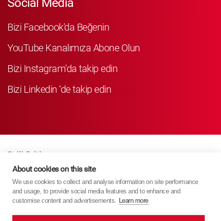
Social Media
Bizi Facebook'da Beğenin
YouTube Kanalımıza Abone Olun
Bizi Instagram’da takip edin
Bizi Linkedin ‘de takip edin
Gizlilik Politikası
Business Partner Privacy
About cookies on this site
We use cookies to collect and analyse information on site performance
Çerez Poli̇ti̇kasi
and usage, to provide social media features and to enhance and
Modern Slavery Act Policy
customise content and advertisements.
Learn more
Imprint