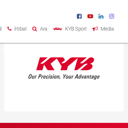
l
İrtibat
Ara
KYB Sport
Media
Ana Sayfa
Ürünler
Katalog
Hakkımızda