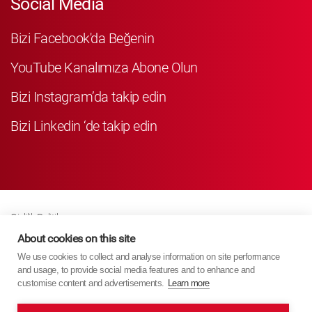
Social Media
Bizi Facebook'da Beğenin
YouTube Kanalımıza Abone Olun
Bizi Instagram’da takip edin
Bizi Linkedin ‘de takip edin
Gizlilik Politikası
Business Partner Privacy
About cookies on this site
We use cookies to collect and analyse information on site performance
Çerez Poli̇ti̇kasi
and usage, to provide social media features and to enhance and
Modern Slavery Act Policy
customise content and advertisements.
Learn more
Imprint