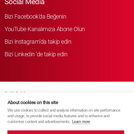
Social Media
Bizi Facebook'da Beğenin
YouTube Kanalımıza Abone Olun
Bizi Instagram’da takip edin
Bizi Linkedin ‘de takip edin
Gizlilik Politikası
Business Partner Privacy
About cookies on this site
We use cookies to collect and analyse information on site performance
Çerez Poli̇ti̇kasi
and usage, to provide social media features and to enhance and
Modern Slavery Act Policy
customise content and advertisements.
Learn more
Imprint