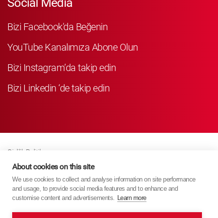
Social Media
Bizi Facebook'da Beğenin
YouTube Kanalımıza Abone Olun
Bizi Instagram’da takip edin
Bizi Linkedin ‘de takip edin
Gizlilik Politikası
Business Partner Privacy
About cookies on this site
We use cookies to collect and analyse information on site performance
Çerez Poli̇ti̇kasi
and usage, to provide social media features and to enhance and
Modern Slavery Act Policy
customise content and advertisements.
Learn more
Imprint