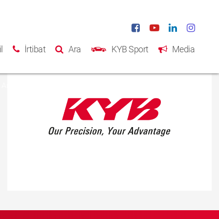
l
İrtibat
Ara
KYB Sport
Media
Ana Sayfa
Ürünler
Katalog
Hakkımızda