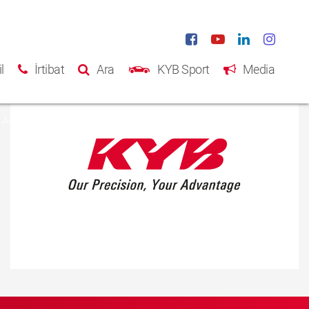
l
İrtibat
Ara
KYB Sport
Media
Ana Sayfa
Ürünler
Katalog
Hakkımızda