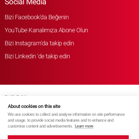
Social Media
Bizi Facebook'da Beğenin
YouTube Kanalımıza Abone Olun
Bizi Instagram’da takip edin
Bizi Linkedin ‘de takip edin
Gizlilik Politikası
Business Partner Privacy
About cookies on this site
We use cookies to collect and analyse information on site performance
Çerez Poli̇ti̇kasi
and usage, to provide social media features and to enhance and
Modern Slavery Act Policy
customise content and advertisements.
Learn more
Imprint