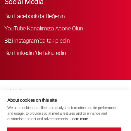
Social Media
Bizi Facebook'da Beğenin
YouTube Kanalımıza Abone Olun
Bizi Instagram’da takip edin
Bizi Linkedin ‘de takip edin
Gizlilik Politikası
Business Partner Privacy
About cookies on this site
We use cookies to collect and analyse information on site performance
Çerez Poli̇ti̇kasi
and usage, to provide social media features and to enhance and
Modern Slavery Act Policy
customise content and advertisements.
Learn more
Imprint