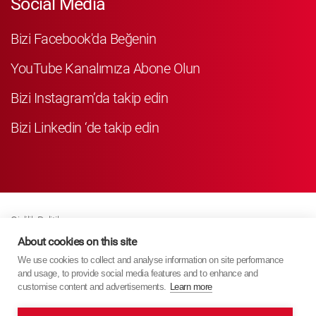
Social Media
Bizi Facebook'da Beğenin
YouTube Kanalımıza Abone Olun
Bizi Instagram’da takip edin
Bizi Linkedin ‘de takip edin
Gizlilik Politikası
Business Partner Privacy
About cookies on this site
We use cookies to collect and analyse information on site performance
Çerez Poli̇ti̇kasi
and usage, to provide social media features and to enhance and
Modern Slavery Act Policy
customise content and advertisements.
Learn more
Imprint