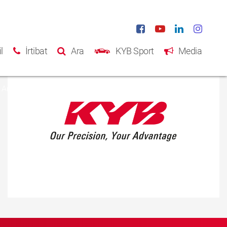
l
İrtibat
Ara
KYB Sport
Media
Ana Sayfa
Ürünler
Katalog
Hakkımızda