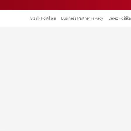
Gizlilik Politikası
Business Partner Privacy
Çerez Poli̇ti̇ka