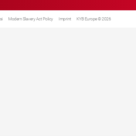
si
Modern Slavery Act Policy
Imprint
KYB Europe © 2026