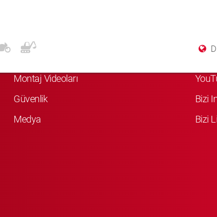
Daha Fazla Bilgi
Soci
Di
KYB Hakkında
Bizi 
Montaj Videoları
YouT
Güvenlik
Bizi 
Medya
Bizi L