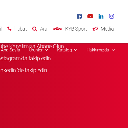
al Media
l
İrtibat
Ara
KYB Sport
Media
Facebook'da Beğenin
ube Kanalımıza Abone Olun
Ana Sayfa
Ürünler
Katalog
Hakkımızda
Instagram’da takip edin
inkedin ‘de takip edin