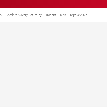
si
Modern Slavery Act Policy
Imprint
KYB Europe © 2026