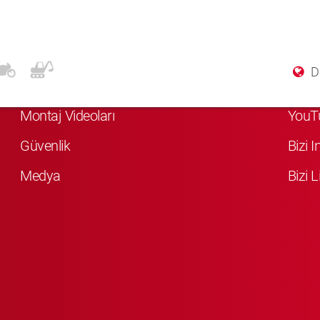
Daha Fazla Bilgi
Soci
Di
KYB Hakkında
Bizi 
Montaj Videoları
YouT
Güvenlik
Bizi 
Medya
Bizi L