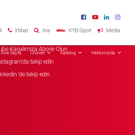
al Media
l
İrtibat
Ara
KYB Sport
Media
Facebook'da Beğenin
ube Kanalımıza Abone Olun
Ana Sayfa
Ürünler
Katalog
Hakkımızda
Instagram’da takip edin
inkedin ‘de takip edin