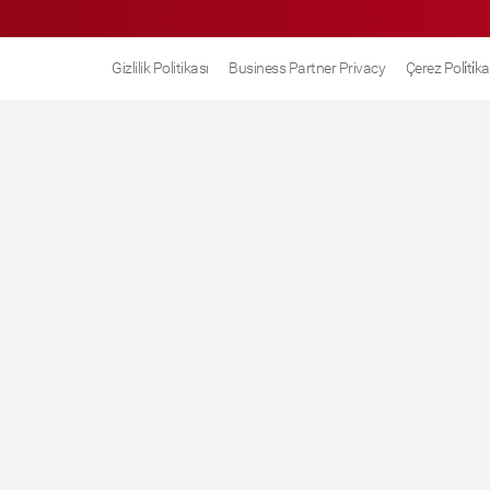
Gizlilik Politikası
Business Partner Privacy
Çerez Poli̇ti̇ka