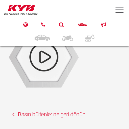
14 Temmuz 2020
T
fitting-videos
Basın bültenlerine geri dönün