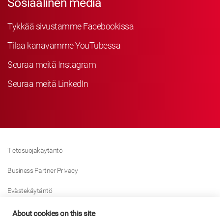
Sosiaalinen media
Tykkää sivustamme Facebookissa
Tilaa kanavamme YouTubessa
Seuraa meitä Instagram
Seuraa meitä LinkedIn
Tietosuojakäytäntö
Business Partner Privacy
Evästekäytäntö
Modern Slavery Act Policy
About cookies on this site