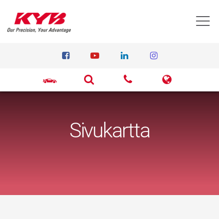
T
Sivukartta