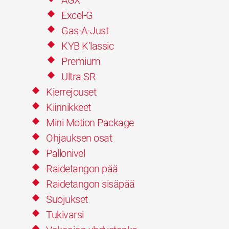
AGX
Excel-G
Gas-A-Just
KYB K’lassic
Premium
Ultra SR
Kierrejouset
Kiinnikkeet
Mini Motion Package
Ohjauksen osat
Pallonivel
Raidetangon pää
Raidetangon sisäpää
Suojukset
Tukivarsi