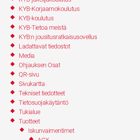
KYB-Korjaamokoulutus
KYB-koulutus
KYB-Tietoa meistä
KYB:n jousitusratkaisusovellus
Ladattavat tiedostot
Media
Ohjauksen Osat
QR-sivu
Sivukartta
Tekniset tiedotteet
Tietosuojakäytäntö
Tukialue
Tuotteet
Iskunvaimentimet