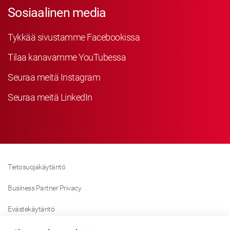
Sosiaalinen media
Tykkää sivustamme Facebookissa
Tilaa kanavamme YouTubessa
Seuraa meitä Instagram
Seuraa meitä LinkedIn
Tietosuojakäytäntö
Business Partner Privacy
Evästekäytäntö
Modern Slavery Act Policy