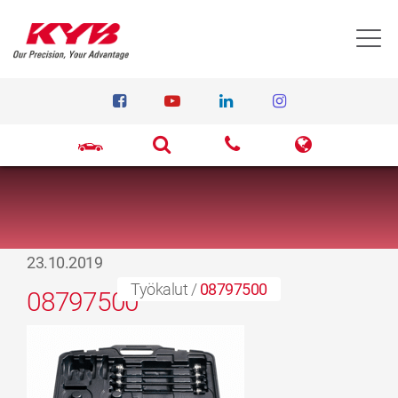
T
23.10.2019
Työkalut
/
08797500
08797500