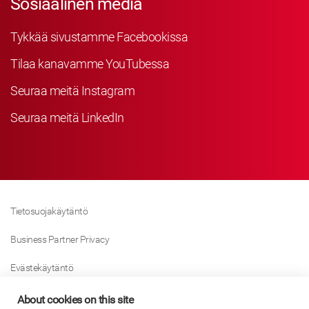
Sosiaalinen media
Tykkää sivustamme Facebookissa
Tilaa kanavamme YouTubessa
Seuraa meitä Instagram
Seuraa meitä LinkedIn
Tietosuojakäytäntö
Business Partner Privacy
Evästekäytäntö
Modern Slavery Act Policy
About cookies on this site