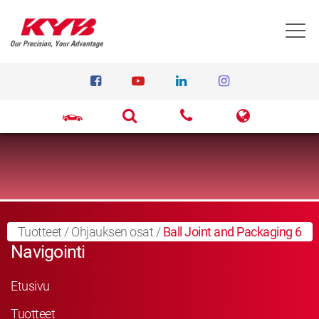
T
Tuotteet
/
Ohjauksen osat
/
Ball Joint and Packaging 6
Navigointi
Etusivu
Tuotteet