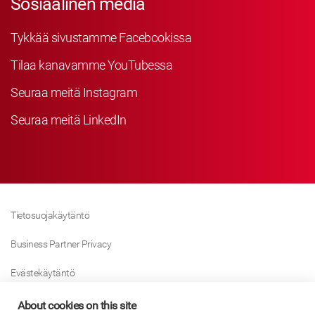
Sosiaalinen media
Tykkää sivustamme Facebookissa
Tilaa kanavamme YouTubessa
Seuraa meitä Instagram
Seuraa meitä LinkedIn
Tietosuojakäytäntö
Business Partner Privacy
Evästekäytäntö
Modern Slavery Act Policy
About cookies on this site