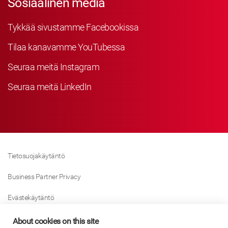
Sosiaalinen media
Tykkää sivustamme Facebookissa
Tilaa kanavamme YouTubessa
Seuraa meitä Instagram
Seuraa meitä LinkedIn
Tietosuojakäytäntö
Business Partner Privacy
Evästekäytäntö
Modern Slavery Act Policy
About cookies on this site