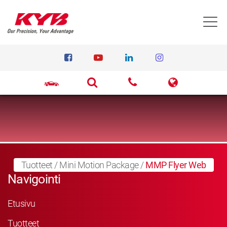
T
Tuotteet
/
Mini Motion Package
/
MMP Flyer Web
Navigointi
Etusivu
Tuotteet