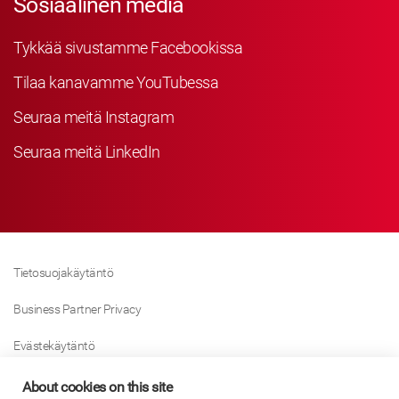
Sosiaalinen media
Tykkää sivustamme Facebookissa
Tilaa kanavamme YouTubessa
Seuraa meitä Instagram
Seuraa meitä LinkedIn
Tietosuojakäytäntö
Business Partner Privacy
Evästekäytäntö
Modern Slavery Act Policy
About cookies on this site