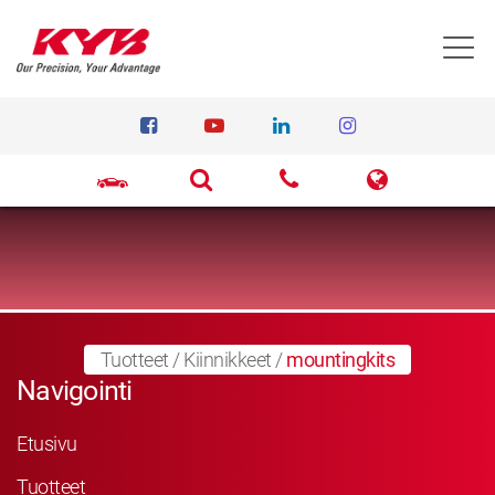
T
Tuotteet
/
Kiinnikkeet
/
mountingkits
Navigointi
Etusivu
Tuotteet