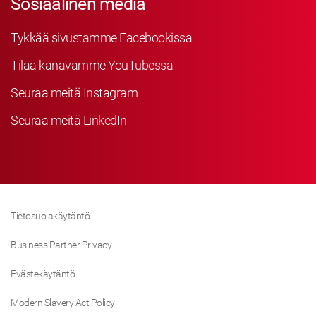
Sosiaalinen media
Tykkää sivustamme Facebookissa
Tilaa kanavamme YouTubessa
Seuraa meitä Instagram
Seuraa meitä LinkedIn
Tietosuojakäytäntö
Business Partner Privacy
Evästekäytäntö
Modern Slavery Act Policy