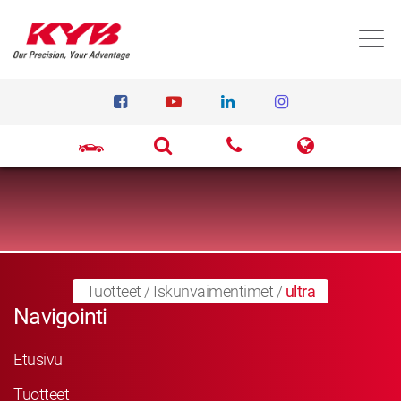
T
Tuotteet
/
Iskunvaimentimet
/
ultra
Navigointi
Etusivu
Tuotteet