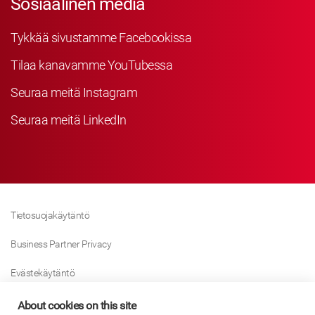
Sosiaalinen media
Tykkää sivustamme Facebookissa
Tilaa kanavamme YouTubessa
Seuraa meitä Instagram
Seuraa meitä LinkedIn
Tietosuojakäytäntö
Business Partner Privacy
Evästekäytäntö
Modern Slavery Act Policy
About cookies on this site