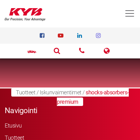
T
Tuotteet
/
Iskunvaimentimet
/
shocks-absorbers-
premium
Navigointi
Etusivu
Tuotteet