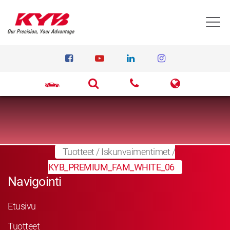
T
Tuotteet
/
Iskunvaimentimet
/
KYB_PREMIUM_FAM_WHITE_06
Navigointi
Etusivu
Tuotteet