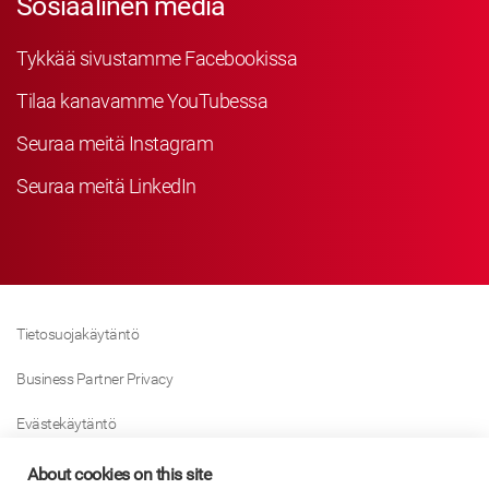
Sosiaalinen media
Tykkää sivustamme Facebookissa
Tilaa kanavamme YouTubessa
Seuraa meitä Instagram
Seuraa meitä LinkedIn
Tietosuojakäytäntö
Business Partner Privacy
Evästekäytäntö
Modern Slavery Act Policy
About cookies on this site